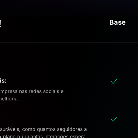
!
Base
is:
empresa nas redes sociais e
melhoria.
ensuráveis, como quantos seguidores a
o plano ou quantas interações espera